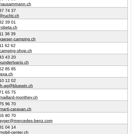
@hausammann.ch
37 74 37
@ruchti.ch
32 39 01‬
robeta.ch
11 38 39
kaeser-camping.ch
11 62 62
camping-shop.ch
43 43 20
kundertvario.ch
62 85 85
lexa.ch
10 12 02
ach-ag@bluewin.ch
71 65 75
maillard-monthey.ch
75 96 70
marti-caravan.ch
55 80 70
gyger@mercedes-benz.com
91 04 14
mobil-center.ch