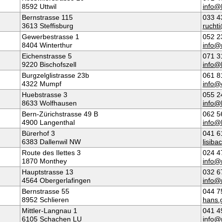
8592 Uttwil
info
Bernstrasse 115
033 4
3613 Steffisburg
ruchti
Gewerbestrasse 1
052 2
8404 Winterthur
info@
Eichenstrasse 5
071 3
9220 Bischofszell
info@
Burgzelglistrasse 23b
061 8
4322 Mumpf
info@
Huebstrasse 3
055 2
8633 Wolfhausen
info@
Bern-Zürichstrasse 49 B
062 5
4900 Langenthal
info@
Bürerhof 3
041 6
6383 Dallenwil NW
lisib
Route des Ilettes 3
024 4
1870 Monthey
info@
Hauptstrasse 13
032 6
4564 Obergerlafingen
info@
Bernstrasse 55
044 7
8952 Schlieren
hans.
Mittler-Langnau 1
041 4
6105 Schachen LU
info@