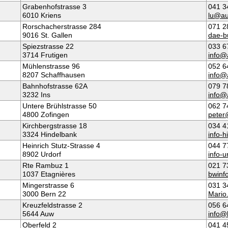
Grabenhofstrasse 3
041 3
6010 Kriens
lu@au
Rorschacherstrasse 284
071 2
9016 St. Gallen
dae-b
Spiezstrasse 22
033 6
3714 Frutigen
info@
Mühlenstrasse 96
052 6
8207 Schaffhausen
info@
Bahnhofstrasse 62A
079 7
3232 Ins
info@
Untere Brühlstrasse 50
062 7
4800 Zofingen
pete
Kirchbergstrasse 18
034 4
3324 Hindelbank
info-
Heinrich Stutz-Strasse 4
044 7
8902 Urdorf
info-
Rte Rambuz 1
021 7
1037 Etagnières
bwinf
Mingerstrasse 6
031 3
3000 Bern 22
Mario
Kreuzfeldstrasse 2
056 6
5644 Auw
info@
Oberfeld 2
041 4