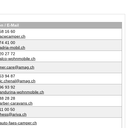
on / E-Mail
58 16 60
acwcamper.ch
74 41 00
adria-mobil.ch
20 27 72
alco-wohnmobile.ch
mer.care@amag.ch
63 94 87
ric.chenal@amag.ch
96 93 92
andurina-wohnmobile.ch
48 28 28
arber-caravans.ch
11 00 50
.hess@ariva.ch
auto-faes-camper.ch