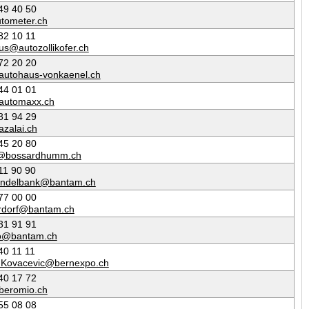
49 40 50
tometer.ch
82 10 11
us@autozollikofer.ch
72 20 20
autohaus-vonkaenel.ch
44 01 01
automaxx.ch
81 94 29
azalai.ch
45 20 80
r@bossardhumm.ch
11 90 90
hindelbank@bantam.ch
77 00 00
urdorf@bantam.ch
31 91 91
o@bantam.ch
40 11 11
.Kovacevic@bernexpo.ch
40 17 72
beromio.ch
55 08 08