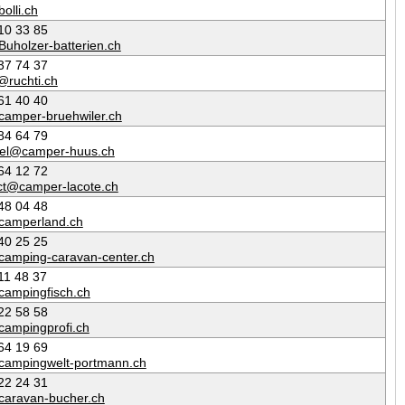
olli.ch
10 33 85
Buholzer-batterien.ch
37 74 37
@ruchti.ch
61 40 40
camper-bruehwiler.ch
84 64 79
el@camper-huus.ch
64 12 72
ct@camper-lacote.ch
48 04 48
camperland.ch
40 25 25
camping-caravan-center.ch
11 48 37
campingfisch.ch
22 58 58
campingprofi.ch
64 19 69
campingwelt-portmann.ch
22 24 31
caravan-bucher.ch