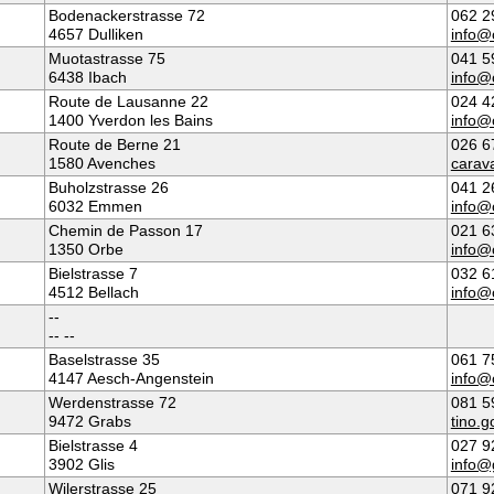
Bodenackerstrasse 72
062 2
4657 Dulliken
info@
Muotastrasse 75
041 5
6438 Ibach
info@
Route de Lausanne 22
024 4
1400 Yverdon les Bains
info@
Route de Berne 21
026 6
1580 Avenches
carav
Buholzstrasse 26
041 2
6032 Emmen
info@
Chemin de Passon 17
021 6
1350 Orbe
info@
Bielstrasse 7
032 6
4512 Bellach
info@
--
-- --
Baselstrasse 35
061 7
4147 Aesch-Angenstein
info@
Werdenstrasse 72
081 5
9472 Grabs
tino.
Bielstrasse 4
027 9
3902 Glis
info@
Wilerstrasse 25
071 9