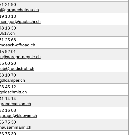
51 21 90
er@garagechateau.ch
19 13 13
heiniger@gautschi.ch
48 13 39
8617.ch
71 25 68
moesch-offroad.ch
15 92 01
eln@garage-nepple.ch
85 00 20
trub@ruedistrub.ch
88 10 70
gdlcamper.ch
23 45 12
goldschmitt.ch
41 14 14
grandevasion.ch
32 16 08
garage@bluewin.ch
66 75 30
@hausammann.ch
66 75 30