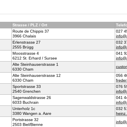
Strasse / PLZ / Ort
Telef
Route de Chippis 37
027 4
3966 Chalais
info@
Erlenstrasse 27
032 3
2555 Brügg
info@
Moosstrasse 4
041 9
6212 St. Erhard / Sursee
info@
Alte Steinhauserstrasse 1
custo
6330 Cham
Alte Steinhauserstrasse 12
056 4
6330 Cham
frede
Sportstrasse 33
076 5
2540 Grenchen
info@
Sagenwaldstrasse 26
041 4
6033 Buchrain
info@
Unterholz 1c
032 5
3380 Wangen a. Aare
heinz
Portstrasse 32
info@
2503 Biel/Bienne