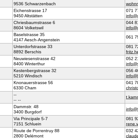
9536 Schwarzenbach
wohnm
Eichenstrasse 17
071 7
9450 Altstätten
info@
Chriesbaumstrasse 6
044 8
8604 Volketswil
info@
Baselstrasse 35
061 7
4147 Aesch-Angenstein
Unterdorfstrasse 33
081 7
8892 Berschis
fritz
Neuwiesenstrasse 42
052 2
8400 Winterthur
info@
Kestenbergstrasse 32
056 4
5210 Windisch
info@
Knonauerstrasse 56
041 7
6330 Cham
christ
--
t.kam
-- --
Dammstr. 48
info@
3400 Burgdorf
Via Principale 5-7
081 9
7151 Schluein
rene.
Route de Porrentruy 88
032 4
2800 Delémont
claud