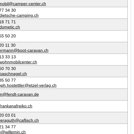
obil@camper-center.ch
77 34 30
dietsche-camping.ch
18 71 71
dometic.ch
55 50 20
20 11 30
.hermann@boot-caravan.ch
13 33 13
wohnmobilcenter.ch
60 70 30
baschnagel.ch
85 50 77
oph.hostettler@etzel-verlag.ch
m@fendt-caravan.de
frankanafreiko.ch
20 03 01
veraguth@caflisch.ch
21 34 77
e@willemin.ch