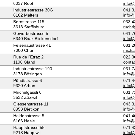
6037 Root
info@b
Industriestrasse 30G
041 3
6102 Malters
info@
Bernstrasse 115
033 4
3613 Steffisburg
ruchti
Gewerbestrasse 5
041 7
6340 Baar-Blickensdorf
info@
Felsenaustrasse 41
081 2
7000 Chur
micha
Rue de l'Etraz 2
022 3
1196 Gland
conta
Industriestrasse 190
031 7
3178 Bösingen
info@
Pündtstrasse 6
071 4
9320 Arbon
info@
Mirchelgässli 6
031 7
3532 Zäziwil
info@
Giessenstrasse 11
043 3
8953 Dietikon
info@
Haldenstrasse 5
041 4
6166 Hasle
info@
Hauptstrasse 55
071 4
9213 Hauptwil
info@