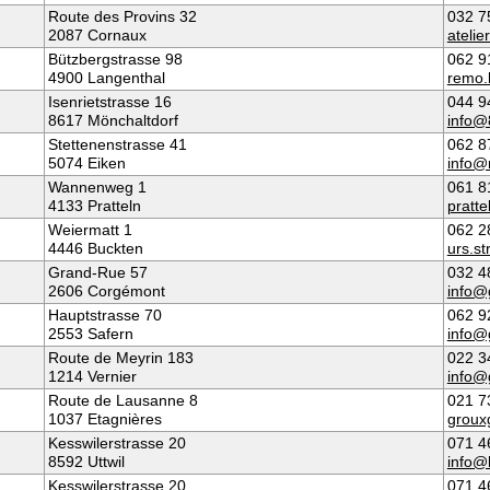
Route des Provins 32
032 7
2087 Cornaux
ateli
Bützbergstrasse 98
062 9
4900 Langenthal
remo.
Isenrietstrasse 16
044 9
8617 Mönchaltdorf
info@
Stettenenstrasse 41
062 8
5074 Eiken
info@
Wannenweg 1
061 8
4133 Pratteln
pratt
Weiermatt 1
062 2
4446 Buckten
urs.s
Grand-Rue 57
032 4
2606 Corgémont
info@
Hauptstrasse 70
062 9
2553 Safern
info@
Route de Meyrin 183
022 3
1214 Vernier
info@
Route de Lausanne 8
021 7
1037 Etagnières
groux
Kesswilerstrasse 20
071 4
8592 Uttwil
info
Kesswilerstrasse 20
071 4