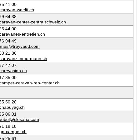
95 41 00
caravan-waelti.ch
99 64 38
caravan-center-zentralschweiz.ch
26 44 00
caravanes-entretien.ch
76 94 49
anes@treyvaud.com
60 21 86
caravanzimmermann.ch
37 47 07
carevasion.ch
17 35 00
camper-caravan-rep-center.ch
55 50 20
chapuyag.ch
95 06 01
goebel@clesana.com
21 18 18
gp-camper.ch
25 25 61